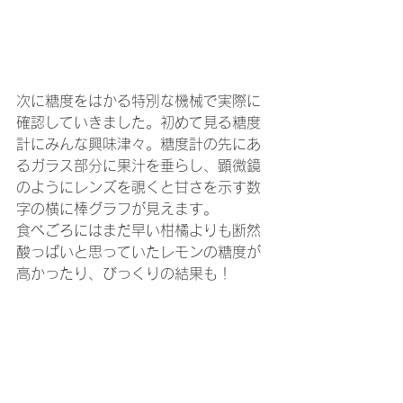
次に糖度をはかる特別な機械で実際に
確認していきました。初めて見る糖度
計にみんな興味津々。糖度計の先にあ
るガラス部分に果汁を垂らし、顕微鏡
のようにレンズを覗くと甘さを示す数
字の横に棒グラフが見えます。
食べごろにはまだ早い柑橘よりも断然
酸っぱいと思っていたレモンの糖度が
高かったり、びっくりの結果も！