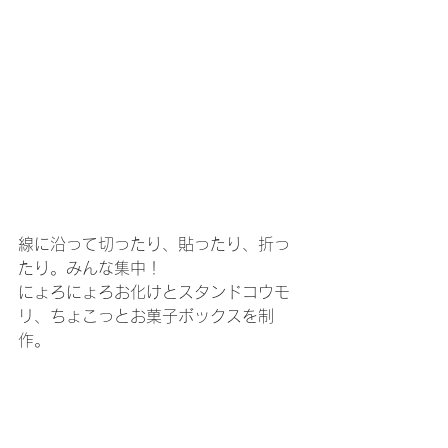
線に沿って切ったり、貼ったり、折っ
たり。みんな集中！
にょろにょろお化けとスタンドコウモ
リ、ちょこっとお菓子ボックスを制
作。