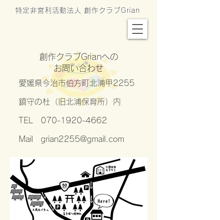
特定非営利活動法人 創作クラブGrian
創作クラブGrianへの
お問い合わせ
愛媛県今治市伯方町北浦甲2255
鎮守の杜（旧北浦保育所）内
TEL
070-1920-4662
Mail
grian2255@gmail.com