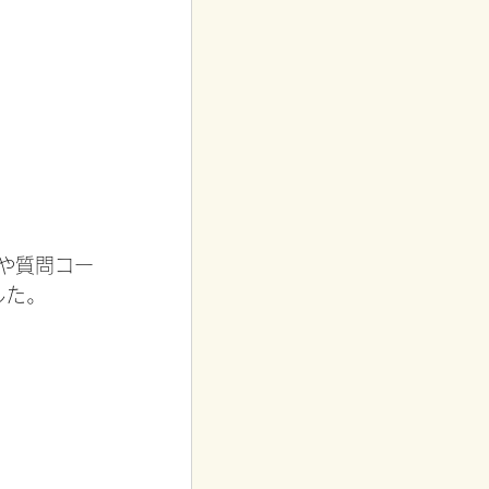
や質問コー
した。