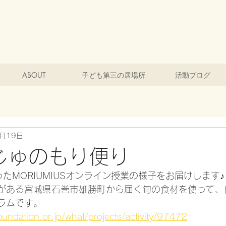
ABOUT
子ども第三の居場所
活動ブログ
6月19日
じゅのもり便り
たMORIUMIUSオンライン授業の様子をお届けします♪
がある宮城県石巻市雄勝町から届く旬の食材を使って、
ラムです。
undation.or.jp/what/projects/activity/97472