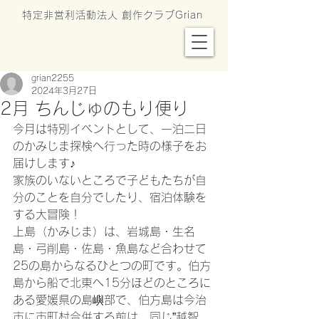
特定非営利活動法人 創作クラブGrian
grian2255
2024年3月27日
2月 ちんじゅのもり便り
今月は特別イベントとして、一泊二日
のかみじま探検へ行った時の様子をお
届けします♪
家族のいないところで子どもたちが自
分のことを自分でしたり、宿泊体験を
する大冒険！
上島（かみじま）は、岩城島・生名
島・弓削島・佐島・魚島など合わせて
25の島からなるひとつの町です。伯方
島から船で北東へ15分ほどのところに
ある愛媛県の島嶼部で、伯方島は今治
市に市町村合併する前は、同じ”越智