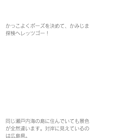
かっこよくポーズを決めて、かみじま
探検へレッツゴー！　
同じ瀬戸内海の島に住んでいても景色
が全然違います。対岸に見えているの
は広島県。