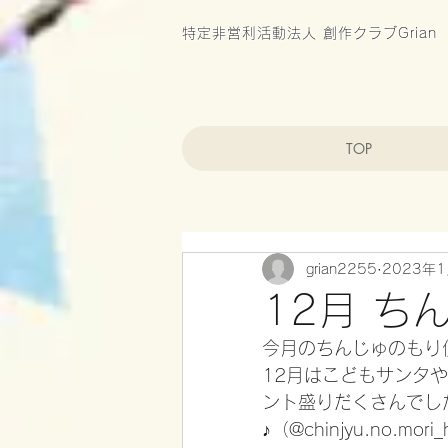
特定非営利活動法人 創作クラブGrian
TOP
grian2255
2023年
12月 ち
今月のちんじゅのもり
12月はこどもサンタ
ント盛りだくさんでした
♪（@chinjyu.no.mori_