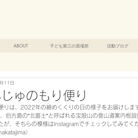
ABOUT
子ども第三の居場所
活動ブログ
1月11日
んじゅのもり便り
便りは、2022年の締めくくりの日の様子をお届けしま
や、伯方島の”北富士”と呼ばれる宝股山の登山道案内板
が、そちらの模様はInstagramでチェックしてみてく
hakatajima）