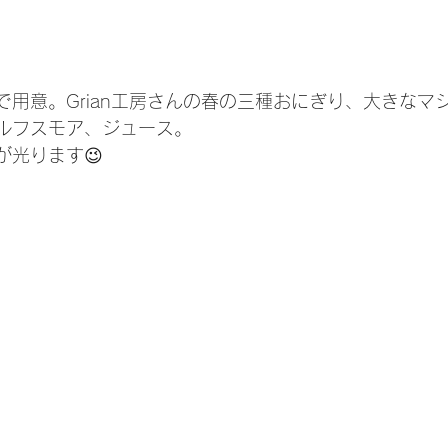
で用意。Grian工房さんの春の三種おにぎり、大きなマ
ルフスモア、ジュース。
が光ります😉