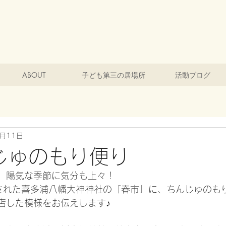
ABOUT
子ども第三の居場所
活動ブログ
5月11日
じゅのもり便り
、陽気な季節に気分も上々！
された喜多浦八幡大神神社の「春市」に、ちんじゅのも
店した模様をお伝えします♪