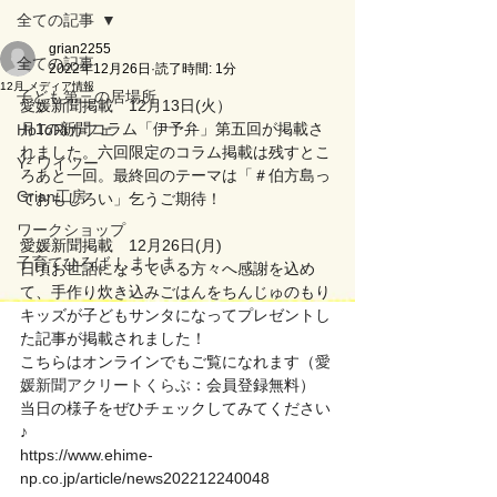
全ての記事
grian2255
全ての記事
2022年12月26日
読了時間: 1分
12月 メディア情報
子ども第三の居場所
愛媛新聞掲載　12月13日(火）
月1の新聞コラム「伊予弁」第五回が掲載さ
HoToRiカフェ
れました。六回限定のコラム掲載は残すとこ
Y² ワイツー
ろあと一回。最終回のテーマは「＃伯方島っ
Grian工房
ておもしろい」乞うご期待！
ワークショップ
愛媛新聞掲載　12月26日(月)
子育てひろば しましま
日頃お世話になっている方々へ感謝を込め
て、手作り炊き込みごはんをちんじゅのもり
キッズが子どもサンタになってプレゼントし
た記事が掲載されました！
こちらはオンラインでもご覧になれます（
愛
媛新聞アクリートくらぶ
：会員登録無料）
当日の様子をぜひチェックしてみてください
♪
https://www.ehime-
np.co.jp/article/news202212240048