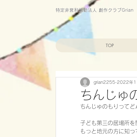
特定非営利活動法人 創作クラブGrian
TOP
grian2255
2022年
ちんじゅ
ちんじゅのもりってど
子ども第三の居場所を
もっと地元の方に知っ