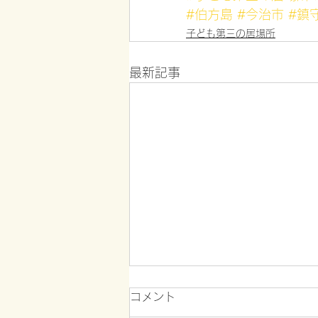
#伯方島
#今治市
#鎮
子ども第三の居場所
最新記事
コメント