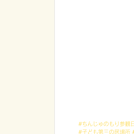
#ちんじゅのもり参観
#子ども第三の居場所