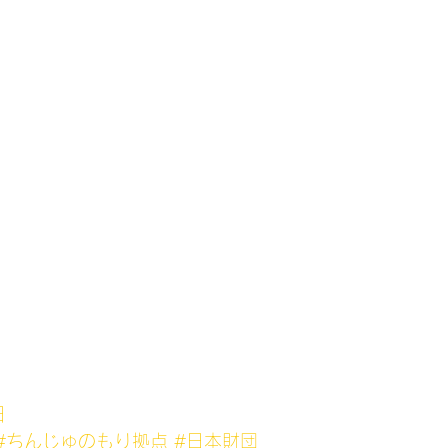
日
#ちんじゅのもり拠点
#日本財団