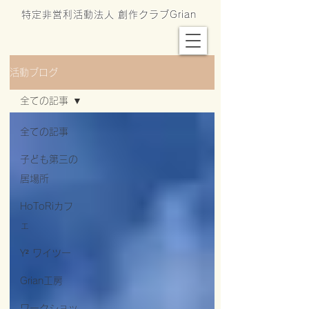
特定非営利活動法人 創作クラブGrian
活動ブログ
全ての記事
全ての記事
子ども第三の
居場所
HoToRiカフ
ェ
Y² ワイツー
Grian工房
ワークショッ